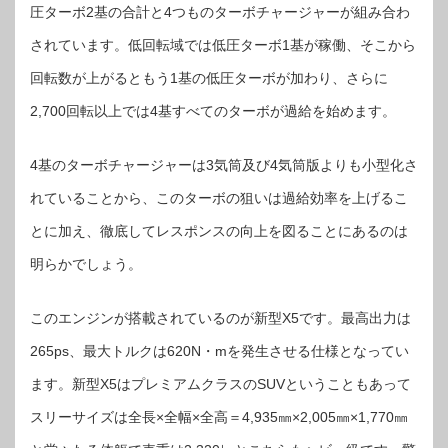
圧ターボ2基の合計と4つものターボチャージャーが組み合わ
されています。低回転域では低圧ターボ1基が稼働、そこから
回転数が上がるともう1基の低圧ターボが加わり、さらに
2,700回転以上では4基すべてのターボが過給を始めます。
4基のターボチャージャーは3気筒及び4気筒版よりも小型化さ
れていることから、このターボの狙いは過給効率を上げるこ
とに加え、徹底してレスポンスの向上を図ることにあるのは
明らかでしょう。
このエンジンが搭載されているのが新型X5です。最高出力は
265ps、最大トルクは620N・mを発生させる仕様となってい
ます。新型X5はプレミアムクラスのSUVということもあって
スリーサイズは全長×全幅×全高＝4,935㎜×2,005㎜×1,770㎜