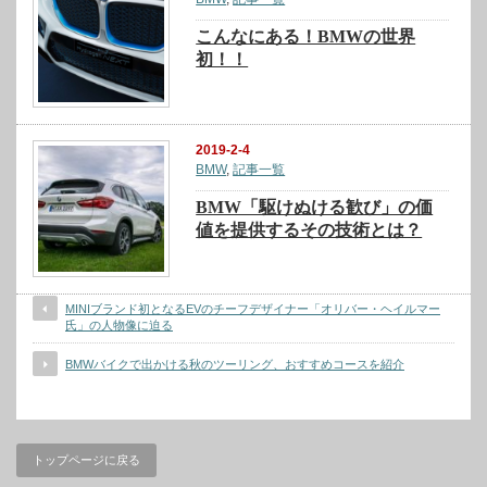
こんなにある！BMWの世界
初！！
2019-2-4
BMW
,
記事一覧
BMW「駆けぬける歓び」の価
値を提供するその技術とは？
MINIブランド初となるEVのチーフデザイナー「オリバー・ヘイルマー
氏」の人物像に迫る
BMWバイクで出かける秋のツーリング、おすすめコースを紹介
トップページに戻る