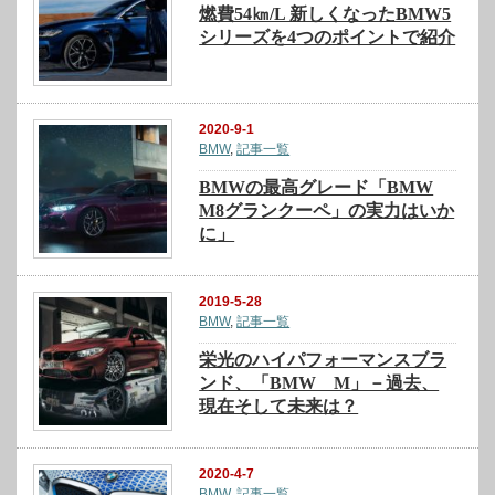
燃費54㎞/L 新しくなったBMW5
シリーズを4つのポイントで紹介
2020-9-1
BMW
,
記事一覧
BMWの最高グレード「BMW
M8グランクーペ」の実力はいか
に」
2019-5-28
BMW
,
記事一覧
栄光のハイパフォーマンスブラ
ンド、「BMW M」－過去、
現在そして未来は？
2020-4-7
BMW
,
記事一覧