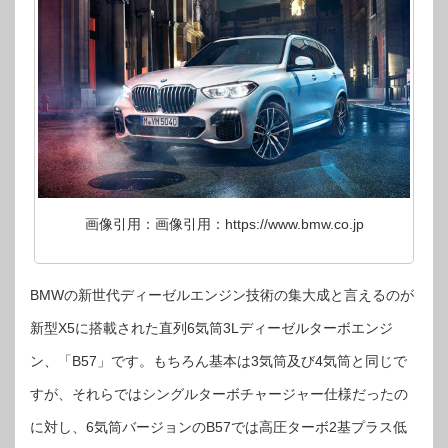
画像引用：画像引用：https://www.bmw.co.jp
BMWの新世代ディーゼルエンジン技術の集大成と言えるのが
新型X5に搭載された直列6気筒3Lディーゼルターボエンジ
ン、「B57」です。もちろん基本は3気筒及び4気筒と同じで
すが、それらではシングルターボチャージャー仕様だったの
に対し、6気筒バージョンのB57では高圧ターボ2基プラス低