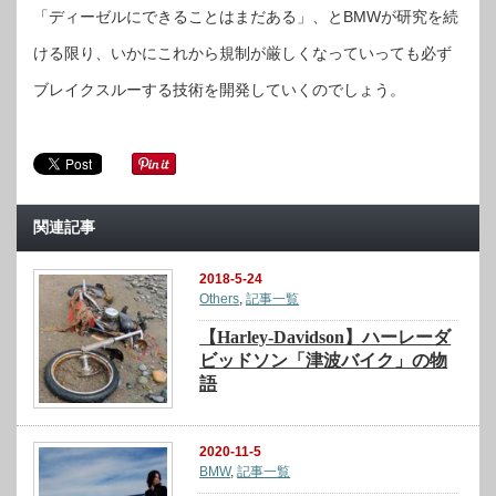
「ディーゼルにできることはまだある」、とBMWが研究を続
ける限り、いかにこれから規制が厳しくなっていっても必ず
ブレイクスルーする技術を開発していくのでしょう。
関連記事
2018-5-24
Others
,
記事一覧
【Harley-Davidson】ハーレーダ
ビッドソン「津波バイク」の物
語
2020-11-5
BMW
,
記事一覧