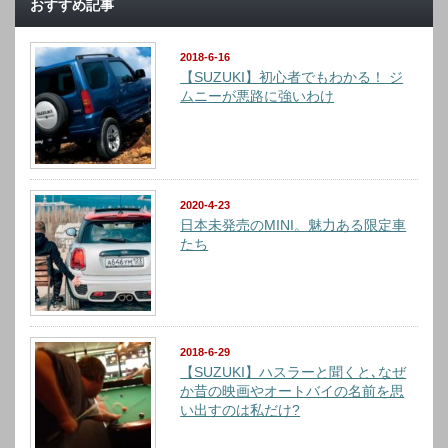
おすすめ記事
2018-6-16
【SUZUKI】初心者でもわかる！ ジ
ムニーが悪路に強いわけ
2020-4-23
日本未発売のMINI。魅力ある限定車
たち
2018-6-29
【SUZUKI】ハスラーと聞くと､なぜ
か昔の映画やオートバイの名前を思
い出すのは私だけ?