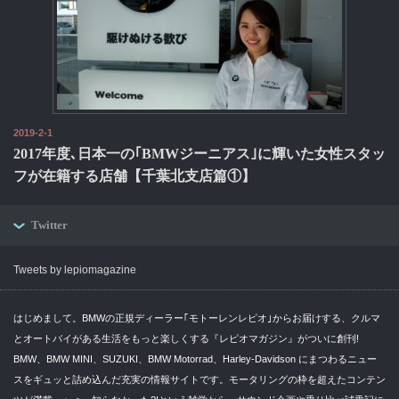
2019-2-1
2017年度､日本一の｢BMWジーニアス｣に輝いた女性スタッ
フが在籍する店舗【千葉北支店篇①】
Twitter
Tweets by lepiomagazine
はじめまして。BMWの正規ディーラー｢モトーレンレピオ｣からお届けする、クルマ
とオートバイがある生活をもっと楽しくする『レピオマガジン』がついに創刊!
BMW、BMW MINI、SUZUKI、BMW Motorrad、Harley-Davidson にまつわるニュー
スをギュッと詰め込んだ充実の情報サイトです。モータリングの枠を超えたコンテン