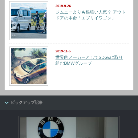
2019-9-26
ジムニーよりも根強い人気？ アウト
ドアの本命「エブリイワゴン」
2019-11-5
世界的メーカーとしてSDGsに取り
組むBMWグループ
ピックアップ記事