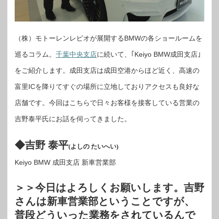
（株）モトーレンレピオが展開するBMWの各ショールームを
巡るコラム。
千葉中央支店
に続いて、｢Keiyo BMW成田支店｣
をご紹介します。成田支店は成田空港からほど近く、高速の
富里ICを降りてすぐの場所に立地しておりアクセスも良好な
店舗です。今回はこちらで日々お客様を接客している営業の
吉野泰平氏にお話を伺ってきました。
◆吉野 泰平
(よしの たいへい)
Keiyo BMW 成田支店 新車営業部
＞＞今日はよろしくお願いします。吉野
さんは新車営業部ということですが、
普段どういった業務をされているんで