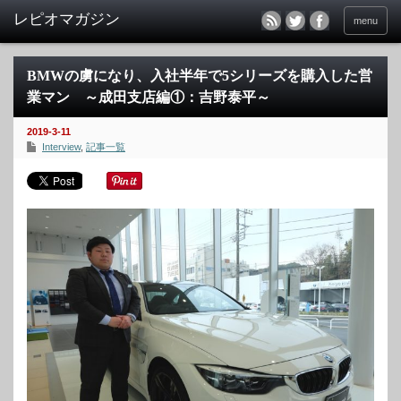
menu
BMWの虜になり、入社半年で5シリーズを購入した営
業マン ～成田支店編①：吉野泰平～
2019-3-11
Interview
,
記事一覧