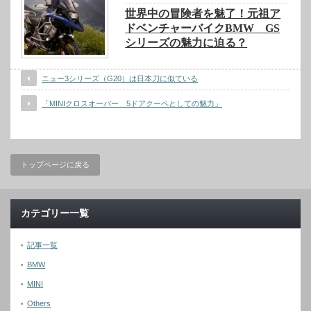
世界中の冒険者を魅了！元祖ア
ドベンチャーバイクBMW GS
シリーズの魅力に迫る？
ニュー3シリーズ（G20）は日本刀に似ている
「MINIクロスオーバー 5ドアクーペとしての魅力」
トップページに戻る
カテゴリー一覧
記事一覧
BMW
MINI
Others