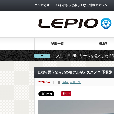
クルマとオートバイがもっと楽しくなる情報マガジン
記事一覧
BMW
BMWの虜になり、入社半年で5シリーズを購入した営業マン ～成田
BMW買うならどのモデルがオススメ？ 予算別
2020-8-4
BMW
,
記事一覧