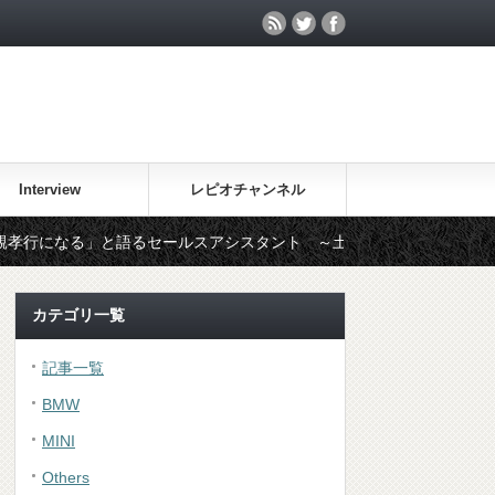
Interview
レピオチャンネル
と語るセールスアシスタント ～土浦本店：坂本和美～
部
カテゴリ一覧
記事一覧
BMW
MINI
Others