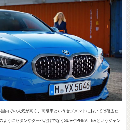
本国内での人気が高く、高級車というセグメントにおいては確固た
ようにセダンやクーペだけでなくSUVやPHEV、EVというジャン