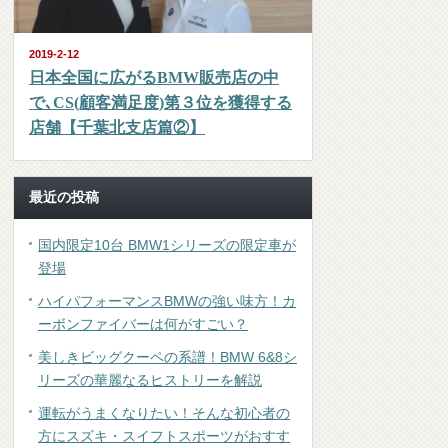
2019-2-12
日本全国に広がるBMW販売店の中
で､CS(顧客満足度)第３位を獲得する
店舗【千葉北支店篇②】
最近の投稿
国内限定10台 BMW1シリーズの限定車が
登場
ハイパフォーマンスBMWの強い味方！カ
ーボンファイバーは何がすごい？
美しきビッグクーペの系譜！BMW 6&8シ
リーズの華麗なるヒストリーを解説
運転がうまくなりたい！そんな初心者の
方にスズキ・スイフトスポーツがおすす