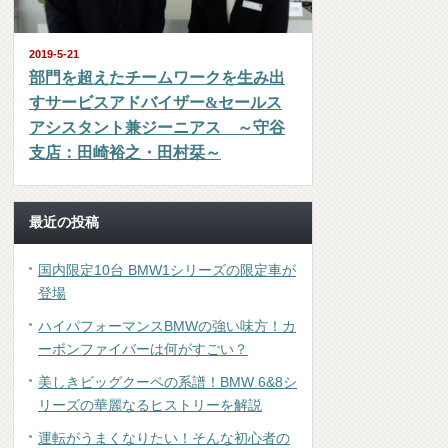
2019-5-21
部門を超えたチームワークを生み出
すサービスアドバイザー&セールス
アシスタント兼ジーニアス ～守谷
支店：田崎裕之・田村栞～
最近の投稿
国内限定10台 BMW1シリーズの限定車が
登場
ハイパフォーマンスBMWの強い味方！カ
ーボンファイバーは何がすごい？
美しきビッグクーペの系譜！BMW 6&8シ
リーズの華麗なるヒストリーを解説
運転がうまくなりたい！そんな初心者の