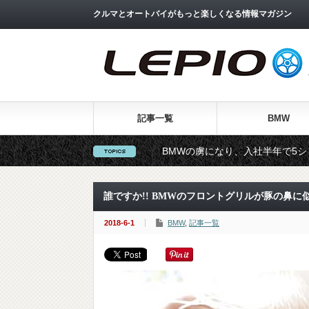
クルマとオートバイがもっと楽しくなる情報マガジン
記事一覧
BMW
支店篇①】
BMWの虜になり、入社半年で5シリーズを購入し
誰ですか!! BMWのフロントグリルが豚の鼻に
2018-6-1
BMW
,
記事一覧