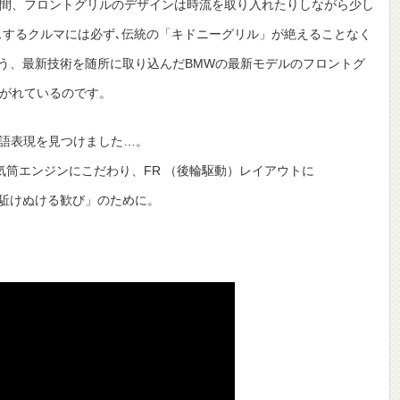
の間、フロントグリルのデザインは時流を取り入れたりしながら少し
スするクルマには必ず､伝統の「キドニーグリル」が絶えることなく
う、最新技術を随所に取り込んだBMWの最新モデルのフロントグ
継がれているのです。
英語表現を見つけました…。
は、直列６気筒エンジンにこだわり、FR （後輪駆動）レイアウトに
駈けぬける歓び」のために。