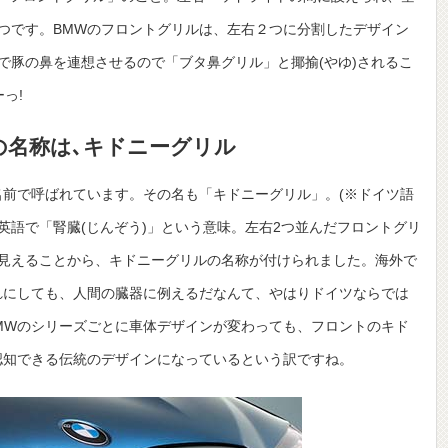
つです。BMWのフロントグリルは、左右２つに分割したデザイン
で豚の鼻を連想させるので「ブタ鼻グリル」と揶揄(やゆ)されるこ
っ!
の名称は､キドニーグリル
名前で呼ばれています。その名も「キドニーグリル」。(※ドイツ語
とは、英語で「腎臓(じんぞう)」という意味。左右2つ並んだフロントグリ
見えることから、キドニーグリルの名称が付けられました。海外で
いますが、それにしても、人間の臓器に例えるだなんて、やはりドイツならでは
MWのシリーズごとに車体デザインが変わっても、フロントのキド
認知できる伝統のデザインになっているという訳ですね。