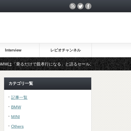
Interview
レピオチャンネル
だけで親孝行になる」と語るセールスアシスタント ～土浦本店：坂本和
カテゴリ一覧
記事一覧
BMW
MINI
Others