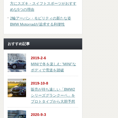
方にスズキ・スイフトスポーツがおすす
めな5つの理由
2輪アーバン・モビリティの新たな姿
BMW Motorradが追求する利便性
おすすめ記事
2019-2-6
MINIで冬を楽しむ “MINI”な
ボディで雪道を踏破
2019-10-8
販売が待ち遠しい「BMW2
シリーズグランクーペ」を
プロトタイプから大胆予想
2020-9-3