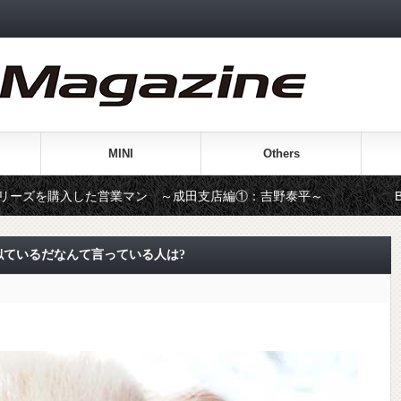
MINI
Others
た営業マン ～成田支店編①：吉野泰平～
BMWは「乗る
似ているだなんて言っている人は?