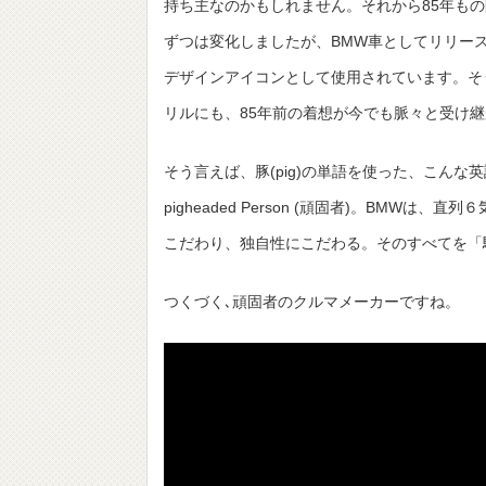
持ち主なのかもしれません。それから85年も
ずつは変化しましたが、BMW車としてリリー
デザインアイコンとして使用されています。そ
リルにも、85年前の着想が今でも脈々と受け
そう言えば、豚(pig)の単語を使った、こんな
pigheaded Person (頑固者)。BMW
こだわり、独自性にこだわる。そのすべてを「
つくづく､頑固者のクルマメーカーですね。