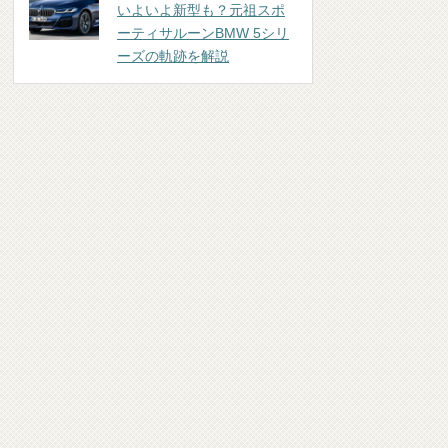
いよいよ新型も？元祖スポ
ーティサルーンBMW 5シリ
ーズの軌跡を解説