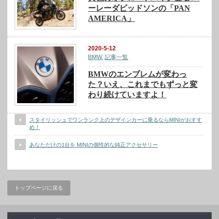
ーレーダビッドソンの「PAN
AMERICA」
2020-5-12
BMW
,
記事一覧
BMWのエンブレムが変わっ
た？いえ、これまでもずっと変
わり続けていますよ！
スタイリッシュでワンランク上のデザインカーに乗るならMINIがおすす
め！
あなただけの1台を MINIの個性的な純正アクセサリー
トップページに戻る