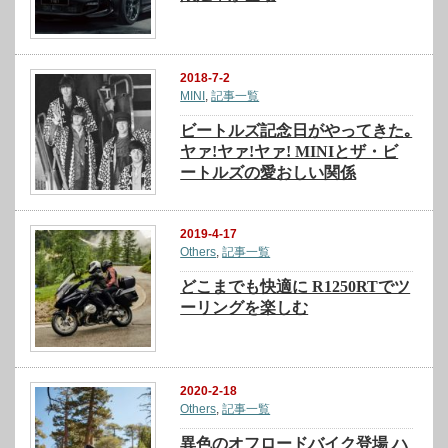
2018-7-2
MINI
,
記事一覧
ビートルズ記念日がやってきた｡
ヤァ!ヤァ!ヤァ! MINIとザ・ビ
ートルズの愛おしい関係
2019-4-17
Others
,
記事一覧
どこまでも快適に R1250RTでツ
ーリングを楽しむ
2020-2-18
Others
,
記事一覧
異色のオフロードバイク登場 ハ