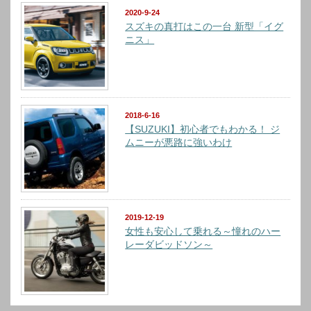
2020-9-24
スズキの真打はこの一台 新型「イグ
ニス」
2018-6-16
【SUZUKI】初心者でもわかる！ ジ
ムニーが悪路に強いわけ
2019-12-19
女性も安心して乗れる～憧れのハー
レーダビッドソン～