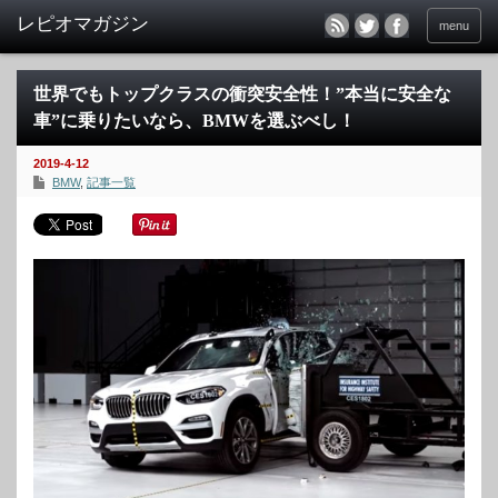
menu
世界でもトップクラスの衝突安全性！”本当に安全な
車”に乗りたいなら、BMWを選ぶべし！
2019-4-12
BMW
,
記事一覧