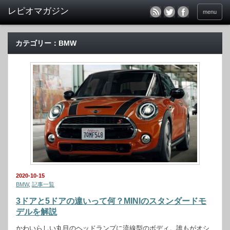
menu
カテゴリー：BMW
2020-10-15
BMW
,
記事一覧
3ドアと5ドアの違いって何？MINIのスタンダードモ
デルを解説
かわいらしい丸目のヘッドランプに流線型のボディ。誰もがオシ