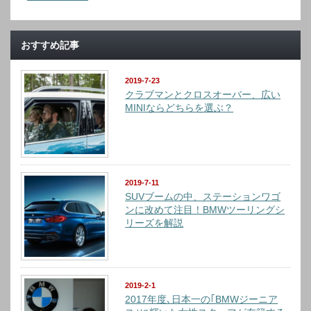
おすすめ記事
2019-7-23
クラブマンとクロスオーバー、広い
MINIならどちらを選ぶ？
2019-7-11
SUVブームの中、ステーションワゴ
ンに改めて注目！BMWツーリングシ
リーズを解説
2019-2-1
2017年度､日本一の｢BMWジーニア