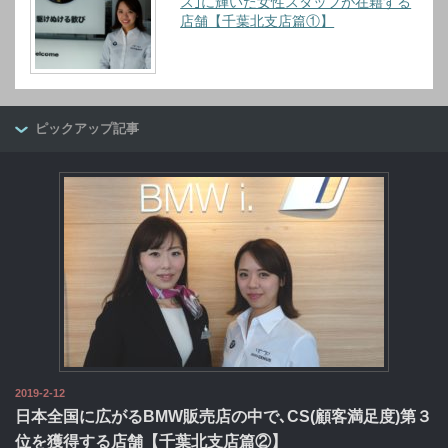
ス｣に輝いた女性スタッフが在籍する
店舗【千葉北支店篇①】
ピックアップ記事
2019-2-12
日本全国に広がるBMW販売店の中で､CS(顧客満足度)第３
位を獲得する店舗【千葉北支店篇②】