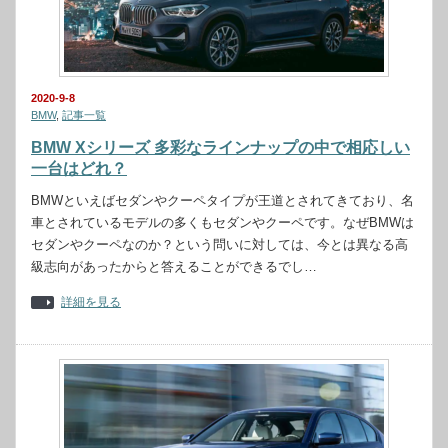
2020-9-8
BMW
,
記事一覧
BMW Xシリーズ 多彩なラインナップの中で相応しい
一台はどれ？
BMWといえばセダンやクーペタイプが王道とされてきており、名
車とされているモデルの多くもセダンやクーペです。なぜBMWは
セダンやクーペなのか？という問いに対しては、今とは異なる高
級志向があったからと答えることができるでし…
詳細を見る