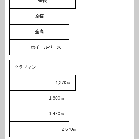
全長
全幅
全高
ホイールベース
クラブマン
4,270㎜
1,800㎜
1,470㎜
2,670㎜