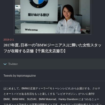
2019-2-1
2017年度､日本一の｢BMWジーニアス｣に輝いた女性スタッ
フが在籍する店舗【千葉北支店篇①】
Twitter
Tweets by lepiomagazine
はじめまして。BMWの正規ディーラー｢モトーレンレピオ｣からお届けする、クルマ
とオートバイがある生活をもっと楽しくする『レピオマガジン』がついに創刊!
BMW、BMW MINI、SUZUKI、BMW Motorrad、Harley-Davidson にまつわるニュー
スをギュッと詰め込んだ充実の情報サイトです。モータリングの枠を超えたコンテン