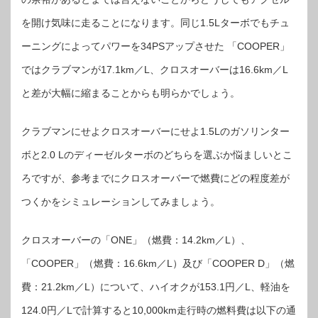
を開け気味に走ることになります。同じ1.5Lターボでもチュ
ーニングによってパワーを34PSアップさせた 「COOPER」
ではクラブマンが17.1km／L、クロスオーバーは16.6km／L
と差が大幅に縮まることからも明らかでしょう。
クラブマンにせよクロスオーバーにせよ1.5Lのガソリンター
ボと2.0 Lのディーゼルターボのどちらを選ぶか悩ましいとこ
ろですが、参考までにクロスオーバーで燃費にどの程度差が
つくかをシミュレーションしてみましょう。
クロスオーバーの「ONE」（燃費：14.2km／L）、
「COOPER」（燃費：16.6km／L）及び「COOPER D」（燃
費：21.2km／L）について、ハイオクが153.1円／L、軽油を
124.0円／Lで計算すると10,000km走行時の燃料費は以下の通