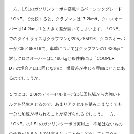
一方、1.5Lのガソリンターボを搭載するベーシックグレード
「ONE」で比較すると、クラブマンは17.2km/ℓ、クロスオー
バーは14.2km／Lと大きく差が開いてしまいます。「ONE」
でのタイヤサイズはクラブマンが205／55R16、クロスオーバ
ーが205／65R16で、車重についてはクラブマンの1,430㎏に
対しクロスオーバーは1,490 kgと条件的には「COOPER
D」の場合とほぼ同じなのに、燃費差が生じる理由はどこにあ
るのでしょうか。
１つには、2.0ℓのディーゼルターボは低回転域から力強いト
ルクを発生させるので、あまりアクセルを踏みこまなくても
十分な加速が得られることが挙げられるでしょう。一方、
「ONE」の1.5Lのガソリンターボは実用上、不足はないもの
の余裕があるとまでは言えないことからどうしてもアクセル