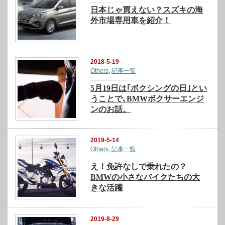
日本じゃ買えない？スズキの海
外市場専用車を紹介！
2018-5-19
Others
,
記事一覧
5月19日は｢ボクシングの日｣とい
うことで､BMWボクサーエンジ
ンのお話。
2019-5-14
Others
,
記事一覧
え！免許なしで乗れたの？
BMWの小さなバイクたちの大
きな活躍
2019-8-29